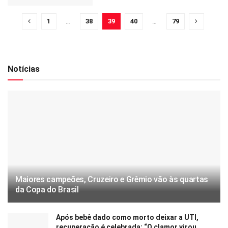
1
…
38
39
40
…
79
Notícias
Maiores campeões, Cruzeiro e Grêmio vão às quartas
da Copa do Brasil
Após bebê dado como morto deixar a UTI,
recuperação é celebrada: “O clamor virou