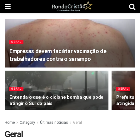
GERAL
Empresas devem facilitar vacinação de
trabalhadores contra o sarampo
GERAL
GERAL
Entenda o que é o ciclone bomba que pode
Prefeitura
atingir o Sul do país
atingida p
Home
Category
Últimas notícias
Geral
Geral