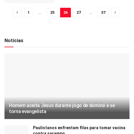
1
…
25
26
27
…
37
Notícias
Homem aceita Jesus durante jogo de dominó e se
torna evangelista
Paulistanos enfrentam filas para tomar vacina
contra sarampo