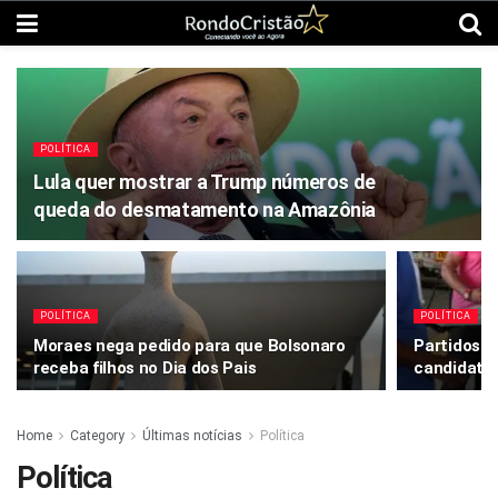
POLÍTICA
Lula quer mostrar a Trump números de
queda do desmatamento na Amazônia
POLÍTICA
POLÍTICA
Moraes nega pedido para que Bolsonaro
Partidos t
receba filhos no Dia dos Pais
candidatur
Home
Category
Últimas notícias
Política
Política