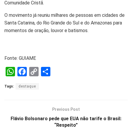
Comunidade Cristã.
O movimento já reuniu milhares de pessoas em cidades de
Santa Catarina, do Rio Grande do Sul e do Amazonas para
momentos de oração, louvor e batismos.
Fonte: GUIAME
W
F
C
S
h
a
o
h
Tags:
destaque
at
ce
py
ar
s
b
Li
e
A
o
n
Previous Post
p
o
k
Flávio Bolsonaro pede que EUA não tarife o Brasil:
“Respeito”
p
k