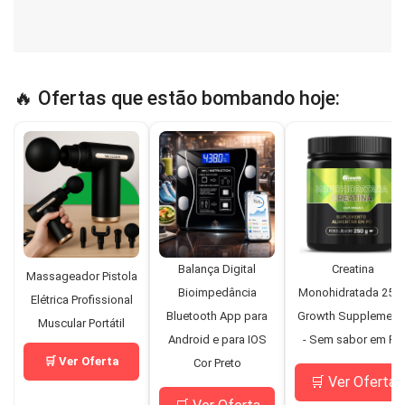
🔥 Ofertas que estão bombando hoje:
Balança Digital
Creatina
Massageador Pistola
Bioimpedância
Monohidratada 250
Elétrica Profissional
Bluetooth App para
Growth Supplement
Muscular Portátil
Android e para IOS
- Sem sabor em Pó
🛒 Ver Oferta
Cor Preto
🛒 Ver Oferta