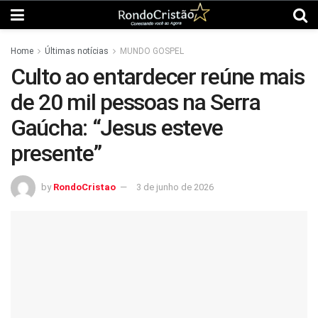
Home
Últimas notícias
MUNDO GOSPEL
Culto ao entardecer reúne mais
de 20 mil pessoas na Serra
Gaúcha: “Jesus esteve
presente”
by
RondoCristao
3 de junho de 2026