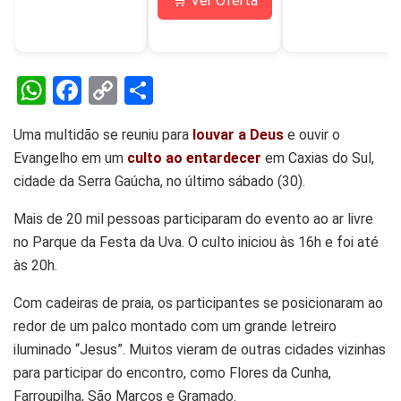
🛒 Ver Oferta
W
F
C
S
h
a
o
h
Uma multidão se reuniu para
louvar a Deus
e ouvir o
at
ce
py
ar
Evangelho em um
culto ao entardecer
em Caxias do Sul,
s
b
Li
e
cidade da Serra Gaúcha, no último sábado (30).
A
o
n
Mais de 20 mil pessoas participaram do evento ao ar livre
p
o
k
no Parque da Festa da Uva. O culto iniciou às 16h e foi até
p
k
às 20h.
Com cadeiras de praia, os participantes se posicionaram ao
redor de um palco montado com um grande letreiro
iluminado “Jesus”. Muitos vieram de outras cidades vizinhas
para participar do encontro, como Flores da Cunha,
Farroupilha, São Marcos e Gramado.