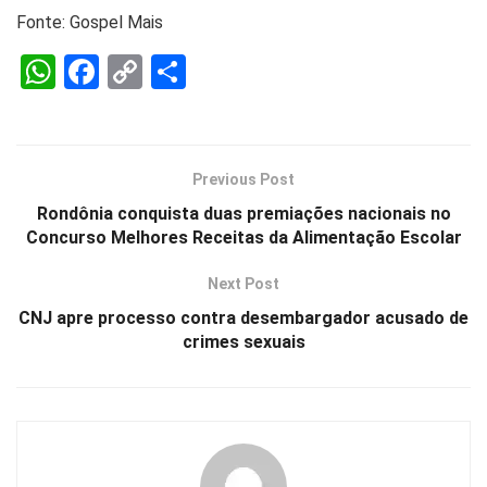
Fonte: Gospel Mais
W
F
C
S
h
a
o
h
at
ce
py
ar
s
b
Li
e
Previous Post
A
o
n
Rondônia conquista duas premiações nacionais no
p
o
k
Concurso Melhores Receitas da Alimentação Escolar
p
k
Next Post
CNJ apre processo contra desembargador acusado de
crimes sexuais