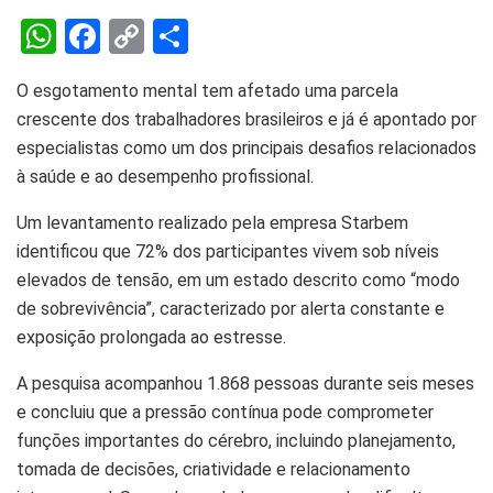
W
F
C
S
h
a
o
h
O esgotamento mental tem afetado uma parcela
at
ce
py
ar
crescente dos trabalhadores brasileiros e já é apontado por
s
b
Li
e
especialistas como um dos principais desafios relacionados
A
o
n
à saúde e ao desempenho profissional.
p
o
k
Um levantamento realizado pela empresa Starbem
p
k
identificou que 72% dos participantes vivem sob níveis
elevados de tensão, em um estado descrito como “modo
de sobrevivência”, caracterizado por alerta constante e
exposição prolongada ao estresse.
A pesquisa acompanhou 1.868 pessoas durante seis meses
e concluiu que a pressão contínua pode comprometer
funções importantes do cérebro, incluindo planejamento,
tomada de decisões, criatividade e relacionamento