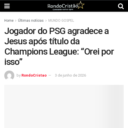
Home
Últimas notícias
MUNDO GOSPEL
Jogador do PSG agradece a
Jesus após título da
Champions League: “Orei por
isso”
by
RondoCristao
3 de junho de 2026