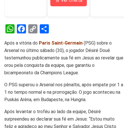
🛒 Ver Oferta
W
F
C
S
h
a
o
h
Após a vitória do
Paris Saint-Germain
(PSG) sobre o
at
ce
py
ar
Arsenal no último sábado (30), o jogador Désiré Doué
s
b
Li
e
testemunhou publicamente sua fé em Jesus ao revelar que
A
o
n
orou pela conquista da equipe, que garantiu o
p
o
k
bicampeonato da Champions League.
p
k
O PSG superou o Arsenal nos pênaltis, após empate por 1 a
1 no tempo normal e na prorrogação. O jogo aconteceu na
Puskás Aréna, em Budapeste, na Hungria.
Após levantar o troféu ao lado da equipe, Désiré
surpreendeu ao declarar sua fé em Jesus: “Estou muito
feliz e agradeço ao meu Senhor e Salvador Jesus Cristo