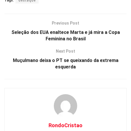
Tags:
destaque
at
ce
py
ar
s
b
Li
e
A
o
n
Previous Post
p
o
k
Seleção dos EUA enaltece Marta e já mira a Copa
Feminina no Brasil
p
k
Next Post
Muçulmano deixa o PT se queixando da extrema
esquerda
RondoCristao