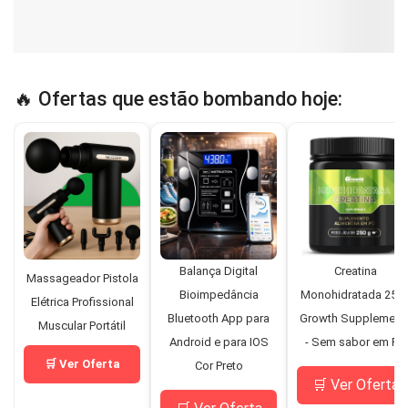
🔥 Ofertas que estão bombando hoje:
Balança Digital
Creatina
Massageador Pistola
Bioimpedância
Monohidratada 250
Elétrica Profissional
Bluetooth App para
Growth Supplement
Muscular Portátil
Android e para IOS
- Sem sabor em Pó
🛒 Ver Oferta
Cor Preto
🛒 Ver Oferta