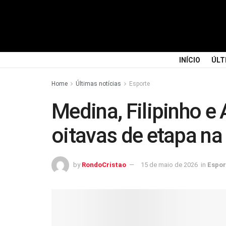
INÍCIO
ÚLT
Home
Últimas notícias
Esporte
Medina, Filipinho e
oitavas de etapa na
by
RondoCristao
15 de maio de 2026
in
Espor