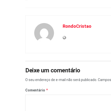
A
o
i
p
o
n
p
k
k
RondoCristao
Deixe um comentário
O seu endereço de e-mail não será publicado.
Campos 
*
Comentário