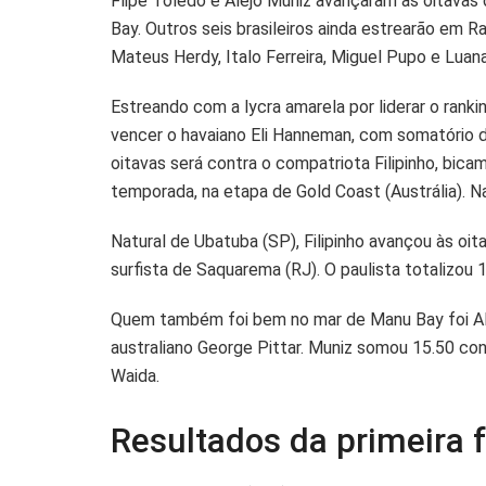
Flipe Toledo e Alejo Muniz avançaram às oitavas 
t
e
y
r
Bay. Outros seis brasileiros ainda estrearão em 
s
b
L
e
Mateus Herdy, Italo Ferreira, Miguel Pupo e Luana
A
o
i
Estreando com a lycra amarela por liderar o rankin
p
o
n
vencer o havaiano Eli Hanneman, com somatório d
p
k
k
oitavas será contra o compatriota Filipinho, bica
temporada, na etapa de Gold Coast (Austrália). Na
Natural de Ubatuba (SP), Filipinho avançou às oit
surfista de Saquarema (RJ). O paulista totalizou
Quem também foi bem no mar de Manu Bay foi Alejo
australiano George Pittar. Muniz somou 15.50 cont
Waida.
Resultados da primeira 