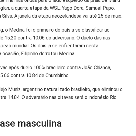
de final nas ondas para o lado esquerdo da praia de Manu
Raglan, a quarta etapa da WSL: Yago Dora, Samuel Pupo,
 Silva. A janela da etapa neozelandesa vai até 25 de maio.
g, o Medina foi o primeiro do país a se classificar ao
e 15.20 contra 10.06 do adversário. O duelo das nas
mpeão mundial. Os dois já se enfrentaram nesta
 ocasião, Filipinho derrotou Medina.
avas após duelo 100% brasileiro contra João Chianca,
 15.66 contra 10.84 de Chumbinho.
 Muniz, argentino naturalizado brasileiro, que eliminou o
ra 14.84. O adversário nas oitavas será o indonésio Rio
fase masculina