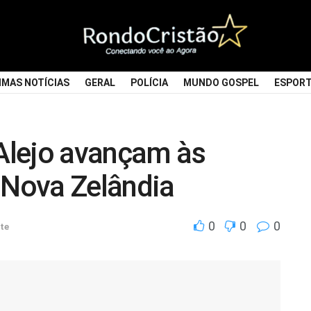
IMAS NOTÍCIAS
GERAL
POLÍCIA
MUNDO GOSPEL
ESPOR
 Alejo avançam às
 Nova Zelândia
0
0
0
te