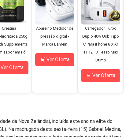
Creatina
Aparelho Medidor de
Carregador Turbo
Mi
hidratada 250g
pressão digital -
Duplo 40w Usb Tipo
D
th Supplements
Marca Bahrein
C Para iPhone 8 X Xr
Bo
m sabor em Pó
11 12 13 14 Pro Max
Pne
🛒 Ver Oferta
Dtimp
C
 Ver Oferta
M
🛒 Ver Oferta
🛒
ade da Nova Zelândia), incluída este ano na elite do
SL). Na madrugada desta sexta-feira (15) Gabriel Medina,