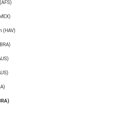
 (AFS)
(MEX)
n (HAV)
(BRA)
AUS)
AUS)
NA)
BRA)