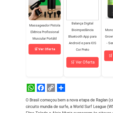
Balança Digital
Massageador Pistola
Bioimpedância
Mono
Elétrica Profissional
Bluetooth App para
Grow
Muscular Portátil
Android e para IOS
- Se
🛒 Ver Oferta
Cor Preto
🛒
🛒 Ver Oferta
W
F
C
S
O Brasil começou bem a nova etapa de Raglan (cid
h
a
o
h
circuito mundia de surfe, a World Surf League (W
a
c
p
a