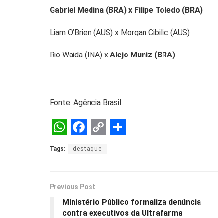
Gabriel Medina (BRA) x Filipe Toledo (BRA)
Liam O’Brien (AUS) x Morgan Cibilic (AUS)
Rio Waida (INA) x
Alejo Muniz (BRA)
Fonte: Agência Brasil
W
F
C
S
Tags:
destaque
h
a
o
h
a
c
p
a
t
e
y
r
Previous Post
s
b
L
e
Ministério Público formaliza denúncia
contra executivos da Ultrafarma