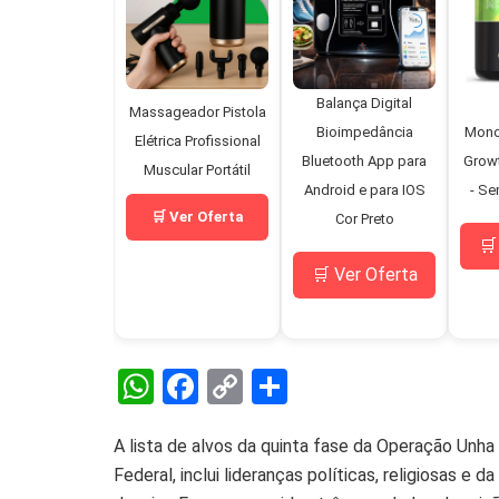
Balança Digital
Massageador Pistola
Bioimpedância
Mono
Elétrica Profissional
Bluetooth App para
Grow
Muscular Portátil
Android e para IOS
- Se
🛒 Ver Oferta
Cor Preto
🛒
🛒 Ver Oferta
W
F
C
S
h
a
o
h
A lista de alvos da quinta fase da Operação Unha e
at
ce
py
ar
Federal, inclui lideranças políticas, religiosas 
s
b
Li
e