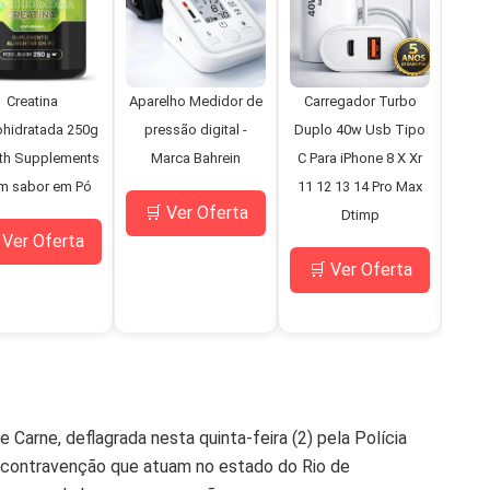
Creatina
Aparelho Medidor de
Carregador Turbo
Mi
hidratada 250g
pressão digital -
Duplo 40w Usb Tipo
D
th Supplements
Marca Bahrein
C Para iPhone 8 X Xr
Bo
m sabor em Pó
11 12 13 14 Pro Max
Pne
🛒 Ver Oferta
Dtimp
C
 Ver Oferta
M
🛒 Ver Oferta
🛒
 Carne, deflagrada nesta quinta-feira (2) pela Polícia
e da contravenção que atuam no estado do Rio de