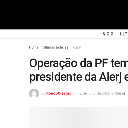
INÍCIO
ÚLT
Home
Últimas notícias
Geral
Operação da PF tem 
presidente da Alerj 
by
RondoCristao
2 de julho de 2026
in
Geral