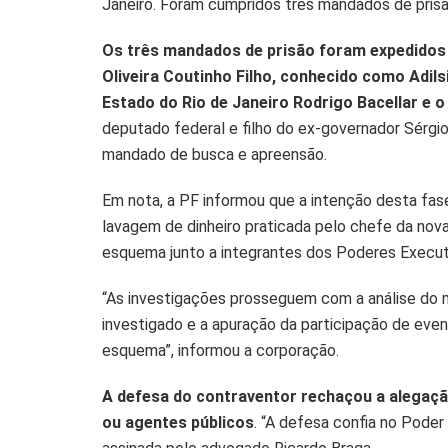
Janeiro. Foram cumpridos três mandados de pris
A
o
n
p
o
k
Os três mandados de prisão foram expedidos 
Oliveira Coutinho Filho, conhecido como Adils
p
k
Estado do Rio de Janeiro Rodrigo Bacellar e 
deputado federal e filho do ex-governador Sérgio
mandado de busca e apreensão.
Em nota, a PF informou que a intenção desta fas
lavagem de dinheiro praticada pelo chefe da nova
esquema junto a integrantes dos Poderes Executi
“As investigações prosseguem com a análise do ma
investigado e a apuração da participação de event
esquema”, informou a corporação.
A defesa do contraventor rechaçou a alegaçã
ou agentes públicos
. “A defesa confia no Poder 