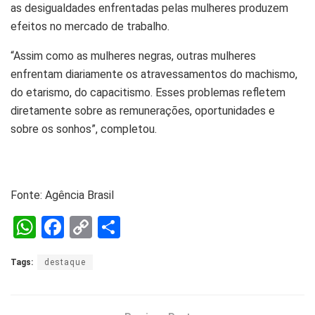
as desigualdades enfrentadas pelas mulheres produzem
efeitos no mercado de trabalho.
“Assim como as mulheres negras, outras mulheres
enfrentam diariamente os atravessamentos do machismo,
do etarismo, do capacitismo. Esses problemas refletem
diretamente sobre as remunerações, oportunidades e
sobre os sonhos”, completou.
Fonte: Agência Brasil
W
F
C
S
h
a
o
h
Tags:
destaque
at
ce
py
ar
s
b
Li
e