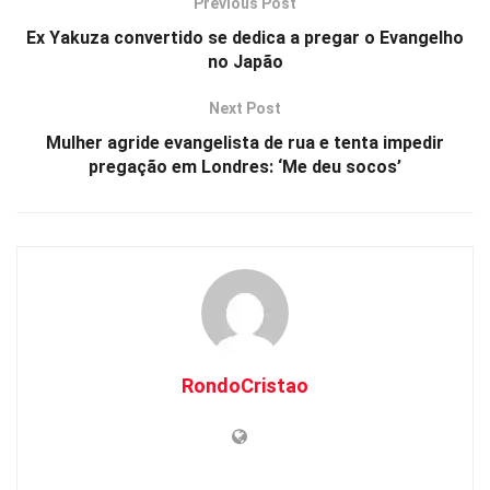
A
o
n
Previous Post
p
o
k
Ex Yakuza convertido se dedica a pregar o Evangelho
no Japão
p
k
Next Post
Mulher agride evangelista de rua e tenta impedir
pregação em Londres: ‘Me deu socos’
RondoCristao