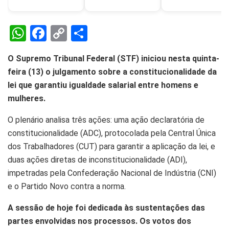
W
F
C
S
h
a
o
h
O Supremo Tribunal Federal (STF) iniciou nesta quinta-
at
ce
py
ar
feira (13) o julgamento sobre a constitucionalidade da
s
b
Li
e
lei que garantiu igualdade salarial entre homens e
A
o
n
mulheres.
p
o
k
O plenário analisa três ações: uma ação declaratória de
p
k
constitucionalidade (ADC), protocolada pela Central Única
dos Trabalhadores (CUT) para garantir a aplicação da lei, e
duas ações diretas de inconstitucionalidade (ADI),
impetradas pela Confederação Nacional de Indústria (CNI)
e o Partido Novo contra a norma.
A sessão de hoje foi dedicada às sustentações das
partes envolvidas nos processos. Os votos dos