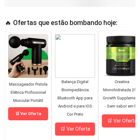
🔥 Ofertas que estão bombando hoje:
Balança Digital
Creatina
Massageador Pistola
Bioimpedância
Monohidratada 250
Elétrica Profissional
Bluetooth App para
Growth Supplement
Muscular Portátil
Android e para IOS
- Sem sabor em Pó
🛒 Ver Oferta
Cor Preto
🛒 Ver Oferta
🛒 Ver Oferta