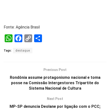
Fonte: Agência Brasil
W
F
C
S
h
a
o
h
Tags:
destaque
at
ce
py
ar
s
b
Li
e
A
o
n
Previous Post
p
o
k
Rondônia assume protagonismo nacional e toma
posse na Comissão Intergestores Tripartite do
p
k
Sistema Nacional de Cultura
Next Post
MP-SP denuncia Deolane por ligação com o PCC;