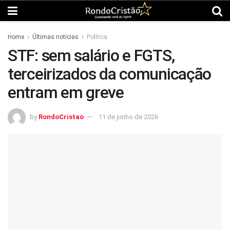
Home
Últimas notícias
Política
STF: sem salário e FGTS,
terceirizados da comunicação
entram em greve
by
RondoCristao
11 de junho de 2026