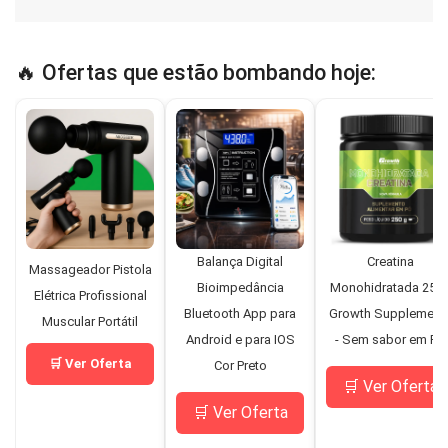
🔥 Ofertas que estão bombando hoje:
Balança Digital
Creatina
Massageador Pistola
Bioimpedância
Monohidratada 250
Elétrica Profissional
Bluetooth App para
Growth Supplement
Muscular Portátil
Android e para IOS
- Sem sabor em Pó
🛒 Ver Oferta
Cor Preto
🛒 Ver Oferta
🛒 Ver Oferta