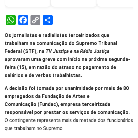
W
F
C
S
h
a
o
h
Os jornalistas e radialistas terceirizados que
at
ce
py
ar
trabalham na comunicação do Supremo Tribunal
s
b
Li
e
Federal (STF), na
TV Justiça e na Rádio Justiça
A
o
n
aprovaram uma greve com início na próxima segunda-
p
o
k
feira (15), em razão do atraso no pagamento de
salários e de verbas trabalhistas.
p
k
A decisão foi tomada por unanimidade por mais de 80
empregados da Fundação de Artes e
Comunicação (Fundac), empresa terceirizada
responsável por prestar os serviços de comunicação.
O contingente representa mais da metade dos funcionários
que trabalham no Supremo.