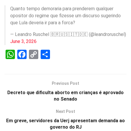
Quanto tempo demoraria para prenderem qualquer
opositor do regime que fizesse um discurso sugerindo
que Lula deveria ir para a forca?
— Leandro Ruschel 🇧🇷🇺🇸🇮🇹🇩🇪 (@leandroruschel)
June 3, 2026
W
F
C
S
h
a
o
h
at
ce
py
ar
s
b
Li
e
Previous Post
A
o
n
Decreto que dificulta aborto em crianças é aprovado
p
o
k
no Senado
p
k
Next Post
Em greve, servidores da Uerj apresentam demanda ao
governo do RJ