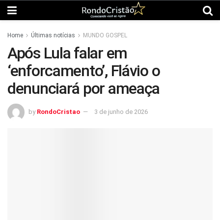
Home
Últimas notícias
MUNDO GOSPEL
Após Lula falar em
‘enforcamento’, Flávio o
denunciará por ameaça
by
RondoCristao
3 de junho de 2026