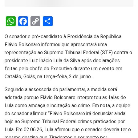
W
F
C
S
h
a
o
h
O senador e pré-candidato à Presidência da República
at
ce
py
ar
Flávio Bolsonaro informou que apresentará uma
s
b
Li
e
representação ao Supremo Tribunal Federal (STF) contra o
A
o
n
presidente Luiz Inácio Lula da Silva após declarações
p
o
k
feitas pelo chefe do Executivo durante um evento em
Catalão, Goiás, na terça-feira, 2 de junho.
p
k
Segundo a assessoria do parlamentar, a medida será
adotada porque Flávio Bolsonaro interpretou as falas de
Lula como ameaça e incitação ao crime. Em nota, a equipe
do senador afirmou: “Flávio Bolsonaro irá denunciar ainda
hoje ao Supremo Tribunal Federal crimes praticados por
Lula. Em 02.06.26, Lula afirmou que o senador deveria ter o
mesmo destino que Tiradentes e ser morto por