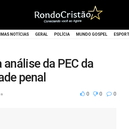
IMAS NOTÍCIAS
GERAL
POLÍCIA
MUNDO GOSPEL
ESPOR
 análise da PEC da
ade penal
0
0
0
ca