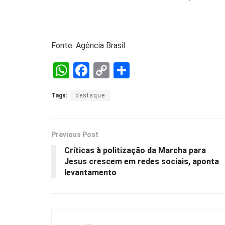
Fonte: Agência Brasil
W
F
C
S
h
a
o
h
Tags:
destaque
at
ce
py
ar
s
b
Li
e
A
o
n
Previous Post
p
o
k
Críticas à politização da Marcha para
Jesus crescem em redes sociais, aponta
p
k
levantamento