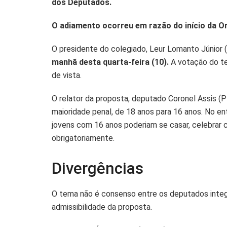
dos Deputados.
A
o
n
p
o
k
O adiamento ocorreu em razão do início da Or
p
k
O presidente do colegiado, Leur Lomanto Júnior
manhã desta quarta-feira (10).
A votação do tex
de vista.
O relator da proposta, deputado Coronel Assis (
maioridade penal, de 18 anos para 16 anos. No en
jovens com 16 anos poderiam se casar, celebrar co
obrigatoriamente.
Divergências
O tema não é consenso entre os deputados integr
admissibilidade da proposta.