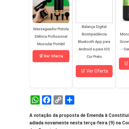
Balança Digital
Massageador Pistola
Bioimpedância
Mono
Elétrica Profissional
Bluetooth App para
Grow
Muscular Portátil
Android e para IOS
- Se
🛒 Ver Oferta
Cor Preto
🛒
🛒 Ver Oferta
W
F
C
S
h
a
o
h
A votação da proposta de Emenda à Constituiç
at
ce
py
ar
adiada novamente nesta terça-feira (9) na Co
s
b
Li
e