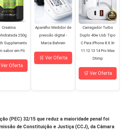
Creatina
Aparelho Medidor de
Carregador Turbo
Mi
hidratada 250g
pressão digital -
Duplo 40w Usb Tipo
D
th Supplements
Marca Bahrein
C Para iPhone 8 X Xr
Bo
m sabor em Pó
11 12 13 14 Pro Max
Pne
🛒 Ver Oferta
Dtimp
C
 Ver Oferta
M
🛒 Ver Oferta
🛒
ão (PEC) 32/15 que reduz a maioridade penal foi
missão de Constituição e Justiça (CCJ), da Câmara