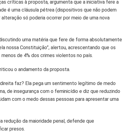
s críticas à proposta, argumenta que a iniciativa fere a
dade é uma cláusula pétrea (dispositivos que não podem
 alteração só poderia ocorrer por meio de uma nova
o discutindo uma matéria que fere de forma absolutamente
 pela nossa Constituição”, alertou, acrescentando que os
 menos de 4% dos crimes violentos no país.
iticou o andamento da proposta.
direita faz? Ela pega um sentimento legítimo de medo
na, de insegurança com o feminicídio e diz que reduzindo
s. Lidam com o medo dessas pessoas para apresentar uma
 da redução da maioridade penal, defende que
icar presos.