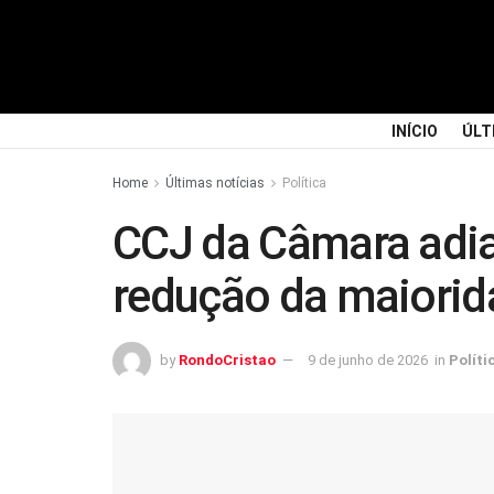
INÍCIO
ÚLT
Home
Últimas notícias
Política
CCJ da Câmara adia
redução da maiorid
by
RondoCristao
9 de junho de 2026
in
Políti