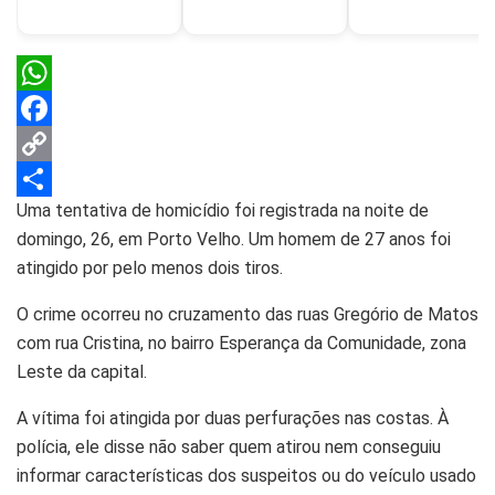
W
h
F
a
a
C
Uma tentativa de homicídio foi registrada na noite de
t
c
o
S
domingo, 26, em Porto Velho. Um homem de 27 anos foi
s
e
p
h
atingido por pelo menos dois tiros.
A
b
y
a
O crime ocorreu no cruzamento das ruas Gregório de Matos
p
o
L
r
com rua Cristina, no bairro Esperança da Comunidade, zona
p
o
i
e
Leste da capital.
k
n
A vítima foi atingida por duas perfurações nas costas. À
k
polícia, ele disse não saber quem atirou nem conseguiu
informar características dos suspeitos ou do veículo usado