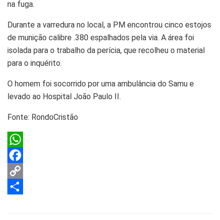
na fuga.
Durante a varredura no local, a PM encontrou cinco estojos
de munição calibre .380 espalhados pela via. A área foi
isolada para o trabalho da perícia, que recolheu o material
para o inquérito.
O homem foi socorrido por uma ambulância do Samu e
levado ao Hospital João Paulo II.
Fonte: RondoCristão
W
h
F
a
a
C
t
c
o
S
s
e
p
h