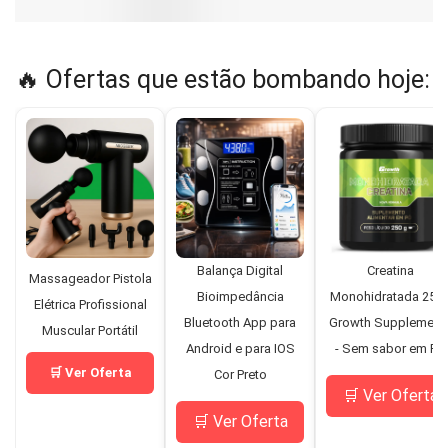
🔥 Ofertas que estão bombando hoje:
Balança Digital
Creatina
Massageador Pistola
Bioimpedância
Monohidratada 250
Elétrica Profissional
Bluetooth App para
Growth Supplement
Muscular Portátil
Android e para IOS
- Sem sabor em Pó
🛒 Ver Oferta
Cor Preto
🛒 Ver Oferta
🛒 Ver Oferta