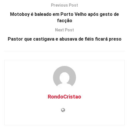
Previous Post
A
b
y
a
Motoboy é baleado em Porto Velho após gesto de
p
o
L
r
facção
p
o
i
e
Next Post
k
n
Pastor que castigava e abusava de fiéis ficará preso
k
RondoCristao