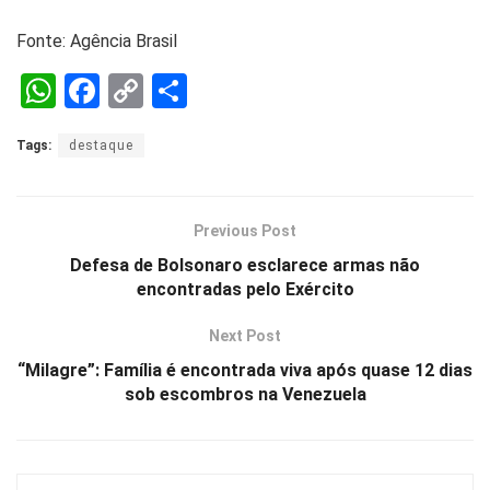
Fonte: Agência Brasil
W
F
C
S
h
a
o
h
Tags:
destaque
at
ce
py
ar
s
b
Li
e
A
o
n
Previous Post
p
o
k
Defesa de Bolsonaro esclarece armas não
encontradas pelo Exército
p
k
Next Post
“Milagre”: Família é encontrada viva após quase 12 dias
sob escombros na Venezuela