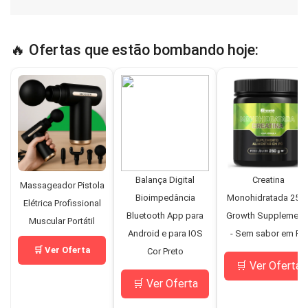
🔥 Ofertas que estão bombando hoje:
Balança Digital
Creatina
Massageador Pistola
Bioimpedância
Monohidratada 250
Elétrica Profissional
Bluetooth App para
Growth Supplement
Muscular Portátil
Android e para IOS
- Sem sabor em Pó
🛒 Ver Oferta
Cor Preto
🛒 Ver Oferta
🛒 Ver Oferta