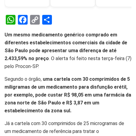
W
F
C
S
h
a
o
h
Um mesmo medicamento genérico comprado em
at
ce
py
ar
diferentes estabelecimentos comerciais da cidade de
s
b
Li
e
São Paulo pode apresentar uma diferença de até
A
o
n
2.433,59% no preço
. O alerta foi feito nesta terça-feira (7)
p
o
k
pelo Procon-SP.
p
k
Segundo o órgão,
uma cartela com 30 comprimidos de 5
miligramas de um medicamento para disfunção erétil,
por exemplo, pode custar R$ 98,05 em uma farmácia da
zona norte de São Paulo e R$ 3,87 em um
estabelecimento da zona sul.
Já a cartela com 30 comprimidos de 25 microgramas de
um medicamento de referência para tratar o