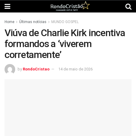
Home
Últimas notícias
MUNDO GOSPEL
Viúva de Charlie Kirk incentiva
formandos a ‘viverem
corretamente’
by
RondoCristao
14 de maio de 2026