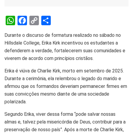
W
F
C
S
h
a
o
h
Durante o discurso de formatura realizado no sábado no
at
ce
py
ar
Hillsdale College, Erika Kirk incentivou os estudantes a
s
b
Li
e
defenderem a verdade, fortalecerem suas comunidades e
A
o
n
viverem de acordo com princípios cristãos.
p
o
k
Erika é viúva de Charlie Kirk, morto em setembro de 2025.
p
k
Durante a cerimônia, ela relembrou o legado do marido e
afirmou que os formandos deveriam permanecer firmes em
suas convicções mesmo diante de uma sociedade
polarizada.
Segundo Erika, viver dessa forma “pode salvar nossas
almas e, talvez pela misericórdia de Deus, contribuir para a
preservação de nosso país”. Após a morte de Charlie Kirk,