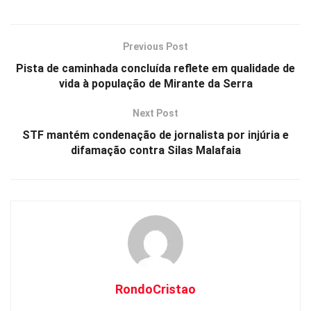
at
ce
py
ar
s
b
Li
e
Previous Post
A
o
n
Pista de caminhada concluída reflete em qualidade de
p
o
k
vida à população de Mirante da Serra
p
k
Next Post
STF mantém condenação de jornalista por injúria e
difamação contra Silas Malafaia
RondoCristao