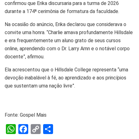
confirmou que Erika discursaria para a turma de 2026
durante a 174ª cerimônia de formatura da faculdade.
Na ocasião do anúncio, Erika declarou que considerava o
convite uma honra. “Charlie amava profundamente Hillsdale
e era frequentemente um aluno grato de seus cursos
online, aprendendo com o Dr. Larry Arnn e o notável corpo
docente”, afirmou.
Ela acrescentou que o Hillsdale College representa “uma
devoção inabalável à fé, ao aprendizado e aos princípios
que sustentam uma nação livre”.
Fonte: Gospel Mais
W
F
C
S
h
a
o
h