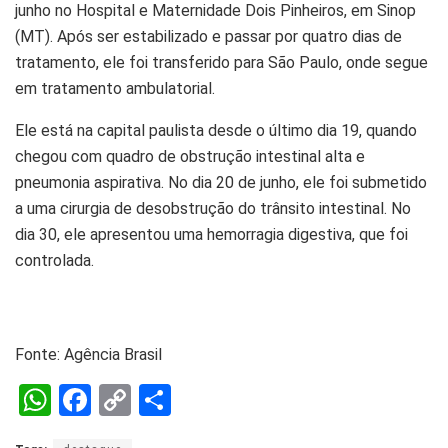
junho no Hospital e Maternidade Dois Pinheiros, em Sinop
(MT). Após ser estabilizado e passar por quatro dias de
tratamento, ele foi transferido para São Paulo, onde segue
em tratamento ambulatorial.
Ele está na capital paulista desde o último dia 19, quando
chegou com quadro de obstrução intestinal alta e
pneumonia aspirativa. No dia 20 de junho, ele foi submetido
a uma cirurgia de desobstrução do trânsito intestinal. No
dia 30, ele apresentou uma hemorragia digestiva, que foi
controlada.
Fonte: Agência Brasil
W
F
C
S
h
a
o
h