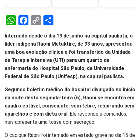
W
F
C
S
h
a
o
h
Internado desde o dia 19 de junho na capital paulista, o
at
ce
py
ar
líder indígena Raoni Metuktire, de 93 anos, apresentou
s
b
Li
e
uma boa evolução clínica e foi transferido da Unidade
A
o
n
de Terapia Intensiva (UTI) para um quarto de
p
o
k
enfermaria do Hospital São Paulo, da Universidade
Federal de São Paulo (Unifesp), na capital paulista.
p
k
Segundo boletim médico do hospital divulgado no início
da noite desta segunda-feira (6), Raoni se encontra em
quadro estável, consciente, sem febre, respirando sem
aparelhos e com dieta oral
. Ele responde a comandos,
mas apresenta uma tosse com secreção.
O cacique Raoni foi internado em estado grave no dia 15 de