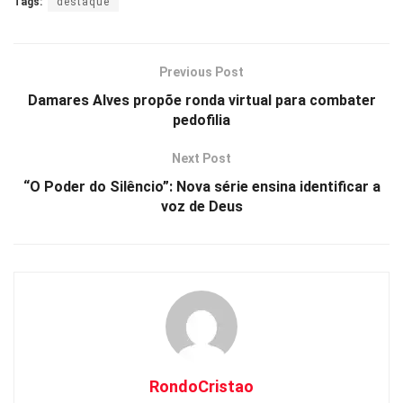
Tags:
destaque
at
ce
py
ar
s
b
Li
e
A
o
n
Previous Post
p
o
k
Damares Alves propõe ronda virtual para combater
pedofilia
p
k
Next Post
“O Poder do Silêncio”: Nova série ensina identificar a
voz de Deus
RondoCristao