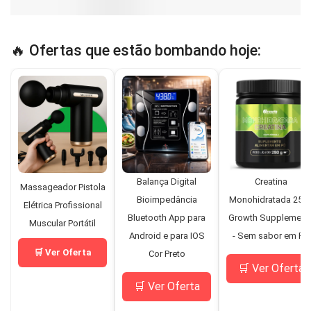
🔥 Ofertas que estão bombando hoje:
Balança Digital
Creatina
Massageador Pistola
Bioimpedância
Monohidratada 250
Elétrica Profissional
Bluetooth App para
Growth Supplement
Muscular Portátil
Android e para IOS
- Sem sabor em Pó
🛒 Ver Oferta
Cor Preto
🛒 Ver Oferta
🛒 Ver Oferta