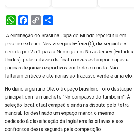
W
F
C
S
h
a
o
h
A eliminação do Brasil na Copa do Mundo repercutiu em
at
ce
py
ar
peso no exterior. Nesta segunda-feira (6), dia seguinte à
s
b
Li
e
derrota por 2 a 1 para a Noruega, em Nova Jersey (Estados
A
o
n
Unidos), pelas oitavas de final, o revés estampou capas e
p
o
k
páginas de jornais esportivos em todo o mundo. Não
faltaram críticas e até ironias ao fracasso verde e amarelo.
p
k
No diário argentino Olé, o tropeço brasileiro foi o destaque
principal, com a manchete “No compasso do tamborim”. À
seleção local, atual campeã e ainda na disputa pelo tetra
mundial, foi destinado um espaço menor, o mesmo
dedicado à classificação da Inglaterra às oitavas e aos
confrontos desta segunda pela competição.