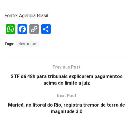
Fonte: Agência Brasil
W
F
C
S
h
a
o
h
Tags:
destaque
at
ce
py
ar
s
b
Li
e
A
o
n
Previous Post
p
o
k
STF dá 48h para tribunais explicarem pagamentos
acima do limite a juiz
p
k
Next Post
Maricá, no litoral do Rio, registra tremor de terra de
magnitude 3.0