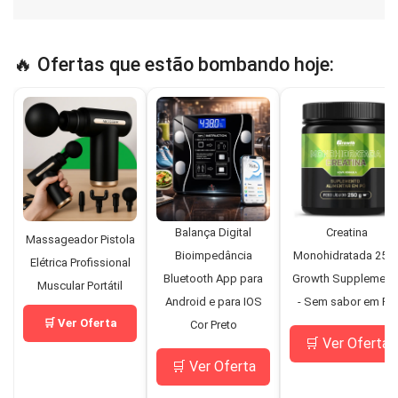
🔥 Ofertas que estão bombando hoje:
Balança Digital
Creatina
Massageador Pistola
Bioimpedância
Monohidratada 250
Elétrica Profissional
Bluetooth App para
Growth Supplement
Muscular Portátil
Android e para IOS
- Sem sabor em Pó
🛒 Ver Oferta
Cor Preto
🛒 Ver Oferta
🛒 Ver Oferta