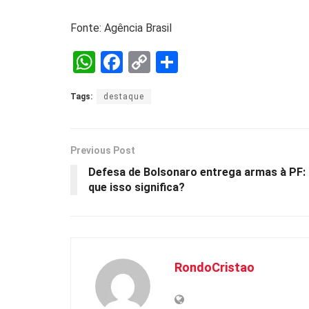
Fonte: Agência Brasil
W
F
C
S
h
a
o
h
Tags:
destaque
at
ce
py
ar
s
b
Li
e
A
o
n
Previous Post
p
o
k
Defesa de Bolsonaro entrega armas à PF:
que isso significa?
p
k
RondoCristao