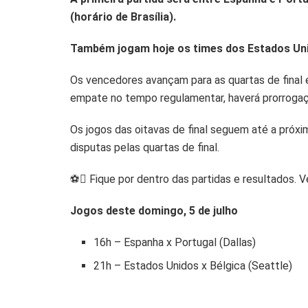
A
o
n
(horário de Brasília).
p
o
k
Também jogam hoje os times dos Estados Unid
p
k
Os vencedores avançam para as quartas de final
empate no tempo regulamentar, haverá prorrogação
Os jogos das oitavas de final seguem até a próxim
disputas pelas quartas de final.
⚽ Fique por dentro das partidas e resultados. V
Jogos deste domingo, 5 de julho
16h – Espanha x Portugal (Dallas)
21h – Estados Unidos x Bélgica (Seattle)