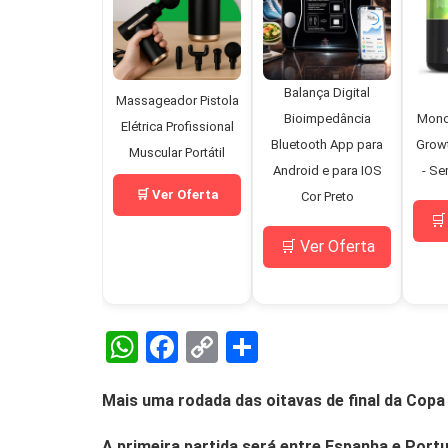
Balança Digital
Massageador Pistola
Bioimpedância
Mono
Elétrica Profissional
Bluetooth App para
Grow
Muscular Portátil
Android e para IOS
- Se
🛒 Ver Oferta
Cor Preto
🛒
🛒 Ver Oferta
W
F
C
S
h
a
o
h
Mais uma rodada das oitavas de final da Cop
at
ce
py
ar
s
b
Li
e
A primeira partida será entre Espanha e Port