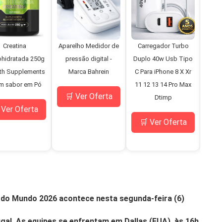
Creatina
Aparelho Medidor de
Carregador Turbo
Mi
hidratada 250g
pressão digital -
Duplo 40w Usb Tipo
D
th Supplements
Marca Bahrein
C Para iPhone 8 X Xr
Bo
m sabor em Pó
11 12 13 14 Pro Max
Pne
🛒 Ver Oferta
Dtimp
C
 Ver Oferta
M
🛒 Ver Oferta
🛒
a do Mundo 2026 acontece nesta segunda-feira (6)
ugal. As equipes se enfrentam em Dallas (EUA), às 16h