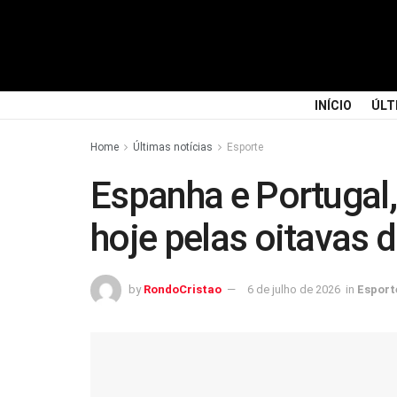
INÍCIO
ÚLT
Home
Últimas notícias
Esporte
Espanha e Portugal
hoje pelas oitavas 
by
RondoCristao
6 de julho de 2026
in
Esport