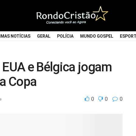
IMAS NOTÍCIAS
GERAL
POLÍCIA
MUNDO GOSPEL
ESPOR
, EUA e Bélgica jogam
da Copa
0
0
0
e