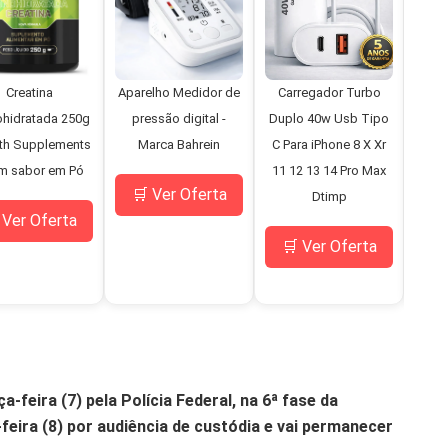
Creatina
Aparelho Medidor de
Carregador Turbo
Mi
hidratada 250g
pressão digital -
Duplo 40w Usb Tipo
D
th Supplements
Marca Bahrein
C Para iPhone 8 X Xr
Bo
m sabor em Pó
11 12 13 14 Pro Max
Pne
🛒 Ver Oferta
Dtimp
C
 Ver Oferta
M
🛒 Ver Oferta
🛒
-feira (7) pela Polícia Federal, na 6ª fase da
eira (8) por audiência de custódia e vai permanecer