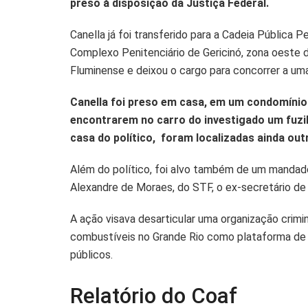
preso à disposição da Justiça Federal.
A
o
n
p
o
k
Canella já foi transferido para a Cadeia Pública 
Complexo Penitenciário de Gericinó, zona oeste do
p
k
Fluminense e deixou o cargo para concorrer a uma
Canella foi preso em casa, em um condomínio 
encontrarem no carro do investigado um fuzil
casa do político, foram localizadas ainda out
Além do político, foi alvo também de um mandad
Alexandre de Moraes, do STF, o ex-secretário de 
A ação visava desarticular uma organização crimi
combustíveis no Grande Rio como plataforma de 
públicos.
Relatório do Coaf