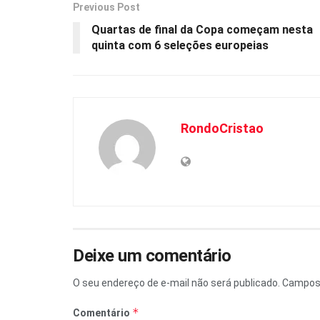
A
o
n
Previous Post
p
o
k
Quartas de final da Copa começam nesta
quinta com 6 seleções europeias
p
k
RondoCristao
Deixe um comentário
O seu endereço de e-mail não será publicado.
Campos 
*
Comentário