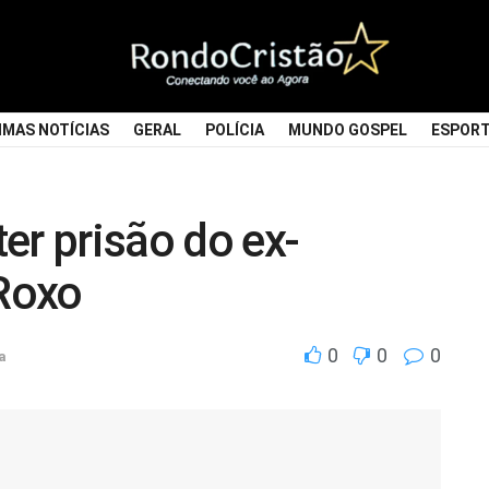
IMAS NOTÍCIAS
GERAL
POLÍCIA
MUNDO GOSPEL
ESPOR
er prisão do ex-
 Roxo
0
0
0
a