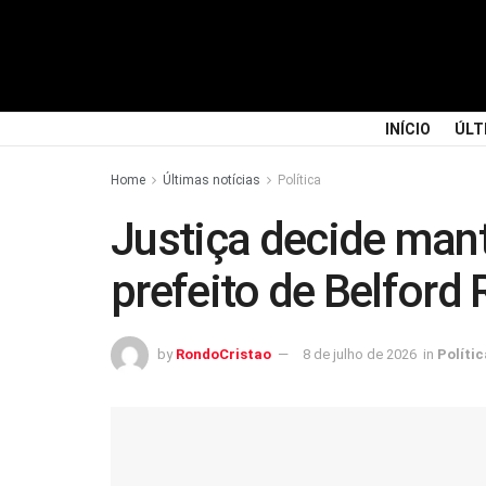
INÍCIO
ÚLT
Home
Últimas notícias
Política
Justiça decide mant
prefeito de Belford
by
RondoCristao
8 de julho de 2026
in
Polític