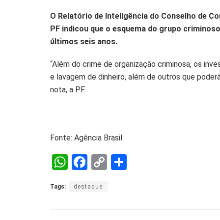
O Relatório de Inteligência do Conselho de Co
PF indicou que o esquema do grupo criminoso
últimos seis anos.
“Além do crime de organização criminosa, os inve
e lavagem de dinheiro, além de outros que poderã
nota, a PF.
Fonte: Agência Brasil
W
F
C
S
h
a
o
h
Tags:
destaque
at
ce
py
ar
s
b
Li
e