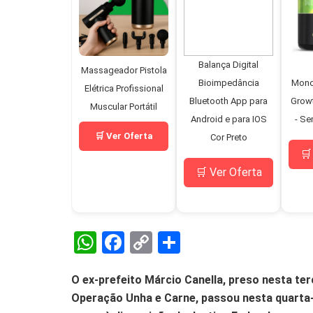
Balança Digital
Massageador Pistola
Bioimpedância
Mono
Elétrica Profissional
Bluetooth App para
Grow
Muscular Portátil
Android e para IOS
- Se
🛒 Ver Oferta
Cor Preto
🛒
🛒 Ver Oferta
W
F
C
S
h
a
o
h
O ex-prefeito Márcio Canella, preso nesta terça
at
ce
py
ar
Operação Unha e Carne, passou nesta quarta-f
s
b
Li
e