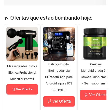
🔥 Ofertas que estão bombando hoje:
Balança Digital
Creatina
Massageador Pistola
Bioimpedância
Monohidratada 250
Elétrica Profissional
Bluetooth App para
Growth Supplement
Muscular Portátil
Android e para IOS
- Sem sabor em Pó
🛒 Ver Oferta
Cor Preto
🛒 Ver Oferta
🛒 Ver Oferta