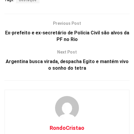
Tags:
destaque
at
ce
py
ar
s
b
Li
e
A
o
n
Previous Post
p
o
k
Ex-prefeito e ex-secretário de Polícia Civil são alvos da
PF no Rio
p
k
Next Post
Argentina busca virada, despacha Egito e mantém vivo
o sonho do tetra
RondoCristao