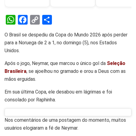
W
F
C
S
h
a
o
h
O Brasil se despediu da Copa do Mundo 2026 após perder
at
ce
py
ar
para a Noruega de 2 a 1, no domingo (5), nos Estados
s
b
Li
e
Unidos.
A
o
n
Após o jogo, Neymar, que marcou o único gol da
Seleção
p
o
k
Brasileira
, se ajoelhou no gramado e orou a Deus com as
p
k
mãos erguidas.
Em sua última Copa, ele desabou em lágrimas e foi
consolado por Raphinha.
Nos comentários de uma postagem do momento, muitos
usuários elogiaram a fé de Neymar.