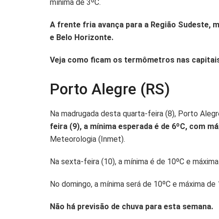
mínima de 3ºC.
A
o
n
p
o
k
A frente fria avança para a Região Sudeste,
e Belo Horizonte.
p
k
Veja como ficam os termômetros nas capitais
Porto Alegre (RS)
Na madrugada desta quarta-feira (8), Porto Aleg
feira (9), a mínima esperada é de 6ºC, com m
Meteorologia (Inmet).
Na sexta-feira (10), a mínima é de 10ºC e máxi
No domingo, a mínima será de 10ºC e máxima de 
Não há previsão de chuva para esta semana.