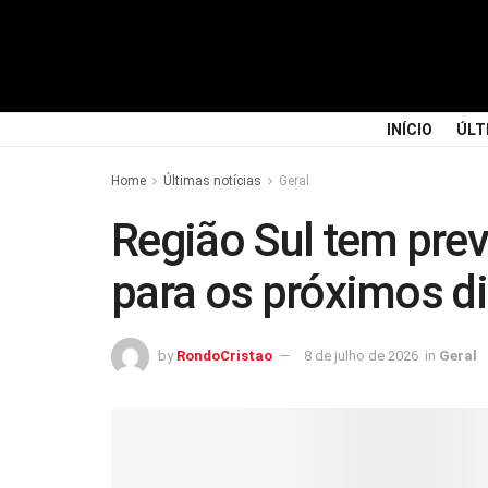
INÍCIO
ÚLT
Home
Últimas notícias
Geral
Região Sul tem prev
para os próximos d
by
RondoCristao
8 de julho de 2026
in
Geral