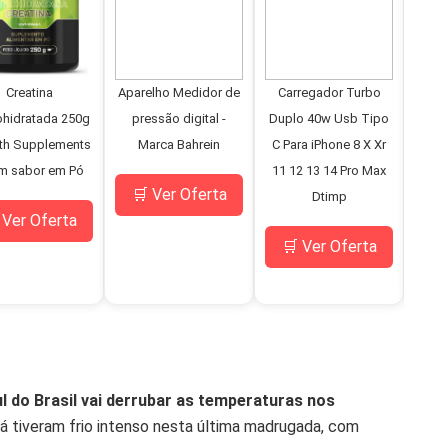
Creatina
Aparelho Medidor de
Carregador Turbo
Mi
hidratada 250g
pressão digital -
Duplo 40w Usb Tipo
D
th Supplements
Marca Bahrein
C Para iPhone 8 X Xr
Bo
m sabor em Pó
11 12 13 14 Pro Max
Pne
🛒 Ver Oferta
Dtimp
C
 Ver Oferta
M
🛒 Ver Oferta
🛒
l do Brasil vai derrubar as temperaturas nos
 já tiveram frio intenso nesta última madrugada, com