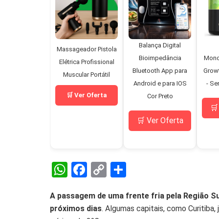
Balança Digital
Massageador Pistola
Bioimpedância
Mono
Elétrica Profissional
Bluetooth App para
Grow
Muscular Portátil
Android e para IOS
- Se
🛒 Ver Oferta
Cor Preto
🛒
🛒 Ver Oferta
W
F
C
S
h
a
o
h
A passagem de uma frente fria pela Região Su
at
ce
py
ar
próximos dias
. Algumas capitais, como Curitiba,
s
b
Li
e