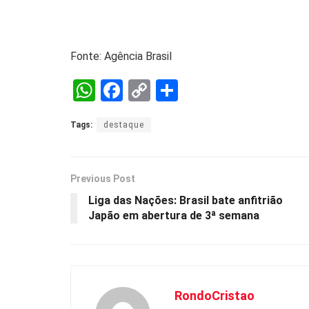
Fonte: Agência Brasil
W
F
C
S
h
a
o
h
Tags:
destaque
at
ce
py
ar
s
b
Li
e
A
o
n
Previous Post
p
o
k
Liga das Nações: Brasil bate anfitrião
Japão em abertura de 3ª semana
p
k
RondoCristao